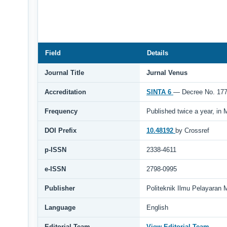
Field
Details
Journal Title
Jurnal Venus
Accreditation
SINTA 6
— Decree No. 17
Frequency
Published twice a year, in
DOI Prefix
10.48192
by Crossref
p-ISSN
2338-4611
e-ISSN
2798-0995
Publisher
Politeknik Ilmu Pelayaran 
Language
English
Editorial Team
View Editorial Team