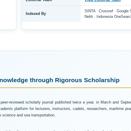
SINTA · Crossref · Google
Indexed By
Neliti · Indonesia OneSear
nowledge through Rigorous Scholarship
eer-reviewed scholarly journal published twice a year, in March and Septe
demic platform for lecturers, instructors, cadets, researchers, maritime prac
 science and sea transportation.