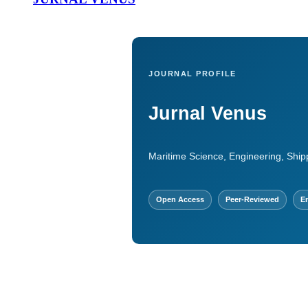
JOURNAL PROFILE
Jurnal Venus
Maritime Science, Engineering, Ship
Open Access
Peer-Reviewed
En