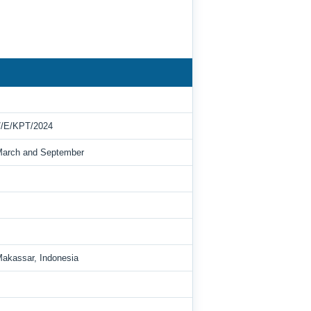
7/E/KPT/2024
 March and September
Makassar, Indonesia