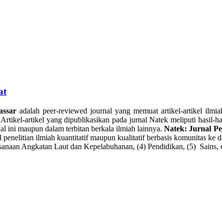
at
assar
adalah peer-reviewed journal yang memuat artikel-artikel ilmiah
tikel-artikel yang dipublikasikan pada jurnal Natek meliputi hasil-hasil
nal ini maupun dalam terbitan berkala ilmiah lainnya.
Natek: Jurnal P
hasil penelitian ilmiah kuantitatif maupun kualitatif berbasis komunit
ksanaan Angkatan Laut dan Kepelabuhanan, (4) Pendidikan, (5) Sains, 