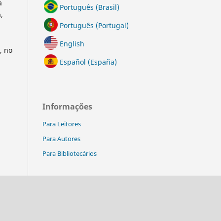
a
Português (Brasil)
,
Português (Portugal)
English
, no
Español (España)
Informações
Para Leitores
Para Autores
Para Bibliotecários