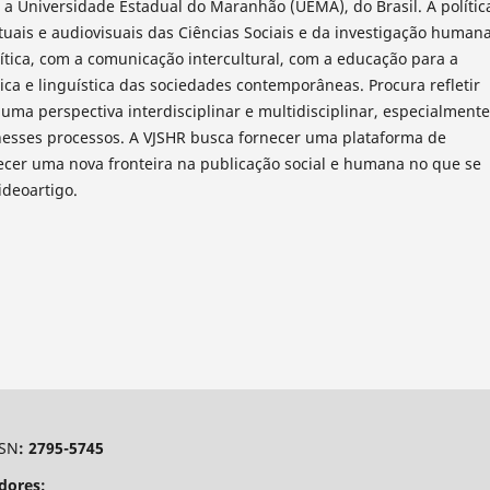
 a Universidade Estadual do Maranhão (UEMA), do Brasil. A polític
tuais e audiovisuais das Ciências Sociais e da investigação humana
ítica, com a comunicação intercultural, com a educação para a
ica e linguística das sociedades contemporâneas. Procura refletir
uma perspectiva interdisciplinar e multidisciplinar, especialmente
nesses processos. A VJSHR busca fornecer uma plataforma de
lecer uma nova fronteira na publicação social e humana no que se
ideoartigo.
SSN
: 2795-5745
dores: