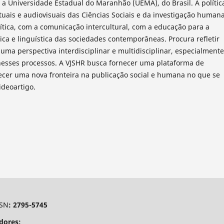
 a Universidade Estadual do Maranhão (UEMA), do Brasil. A polític
tuais e audiovisuais das Ciências Sociais e da investigação humana
ítica, com a comunicação intercultural, com a educação para a
ica e linguística das sociedades contemporâneas. Procura refletir
uma perspectiva interdisciplinar e multidisciplinar, especialmente
nesses processos. A VJSHR busca fornecer uma plataforma de
lecer uma nova fronteira na publicação social e humana no que se
ideoartigo.
SSN
: 2795-5745
dores: