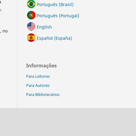
a
Português (Brasil)
,
Português (Portugal)
English
, no
Español (España)
Informações
Para Leitores
Para Autores
Para Bibliotecários