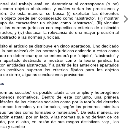
entral del trabajo está en determinar si corresponde (o no)
s como objetos abstractos, y cuáles serían las precisiones y
ón. De esta manera, se busca (i) explicitar las diferentes
un objeto puede ser considerado como “abstracto”, (ii) mostrar
mpo de caracterizar un objeto como “abstracto”, (iii) vincular
las normas jurídicas con específicos criterios de distinción
ractos, y (iv) destacar la relevancia de una mayor precisión al
abstracto a las normas jurídicas.
sito el artículo se distribuye en cinco apartados. Uno dedicado
 la naturaleza) de las normas jurídicas entiende a estas como
ado en determinar qué se entenderá por “objeto”, “abstracto” y
un apartado destinado a mostrar cómo la teoría jurídica ha
n entidades abstractas. Y a partir de los anteriores apartados
cas positivas superan los criterios fijados para los objetos
 de cierre, algunas conclusiones provisorias.
mas
“normas sociales” es posible aludir a un amplio y heterogéneo
ómenos normativos. Dentro de este conjunto, una primera
filósofos de las ciencias sociales como por la teoría del derecho
 normas formales y no-formales, según los primeros; mientras
5
 sus fuentes como formales o materiales
. De esta manera, se
ación estatal, por un lado, y las normas que no derivan de los
do, por el otro, en razón de sus rasgos distintivos, v.gr., los
encia y cambio.