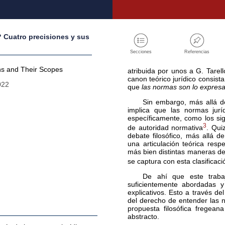
? Cuatro precisiones y sus
Secciones
Referencias
ons and Their Scopes
atribuida por unos a G. Tarel
canon teórico jurídico consist
022
que
las normas son lo expresad
Sin embargo, más allá d
implica que las normas jurí
específicamente, como los sign
3
de autoridad normativa
. Qui
debate filosófico, más allá 
una articulación teórica resp
más bien distintas maneras de e
se captura con esta clasificaci
De ahí que este trabaj
suficientemente abordadas
explicativos. Esto a través del
del derecho de entender las n
propuesta filosófica fregean
abstracto.