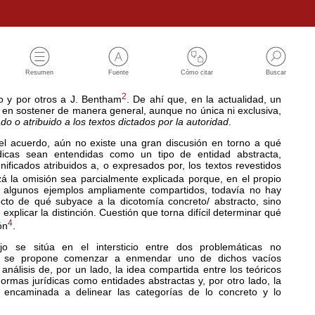
Resumen
Fuente
Cómo citar
Buscar
2
lo y por otros a J. Bentham
. De ahí que, en la actualidad, un
a en sostener de manera general, aunque no única ni exclusiva,
o o atribuido a los textos dictados por la autoridad
.
el acuerdo, aún no existe una gran discusión en torno a qué
dicas sean entendidas como un tipo de entidad abstracta,
ificados atribuidos a, o expresados por, los textos revestidos
zá la omisión sea parcialmente explicada porque, en el propio
de algunos ejemplos ampliamente compartidos, todavía no hay
ecto de qué subyace a la dicotomía concreto/ abstracto, sino
xplicar la distinción. Cuestión que torna difícil determinar qué
4
ón
.
o se sitúa en el intersticio entre dos problemáticas no
 y se propone comenzar a enmendar uno de dichos vacíos
 análisis de, por un lado, la idea compartida entre los teóricos
ormas jurídicas como entidades abstractas y, por otro lado, la
a encaminada a delinear las categorías de lo concreto y lo