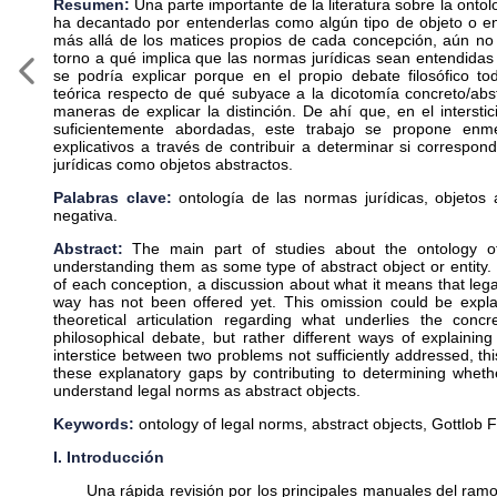
Resumen:
Una parte importante de la literatura sobre la ontol
ha decantado por entenderlas como algún tipo de objeto o en
más allá de los matices propios de cada concepción, aún no
torno a qué implica que las normas jurídicas sean entendida
se podría explicar porque en el propio debate filosófico to
teórica respecto de qué subyace a la dicotomía concreto/abst
maneras de explicar la distinción. De ahí que, en el intersti
suficientemente abordadas, este trabajo se propone en
explicativos a través de contribuir a determinar si correspo
jurídicas como objetos abstractos.
Palabras clave:
ontología de las normas jurídicas, objetos 
negativa.
Abstract:
The main part of studies about the ontology o
understanding them as some type of abstract object or entit
of each conception, a discussion about what it means that leg
way has not been offered yet. This omission could be explai
theoretical articulation regarding what underlies the concr
philosophical debate, but rather different ways of explaining
interstice between two problems not sufficiently addressed, t
these explanatory gaps by contributing to determining whether
understand legal norms as abstract objects.
Keywords:
ontology of legal norms, abstract objects, Gottlob 
I. Introducción
Una rápida revisión por los principales manuales del ram