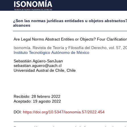
¿Son las normas jurídicas entidades u objetos abstractos
alcances
Are Legal Norms Abstract Entities or Objects? Four Clarificati
Isonomía. Revista de Teoría y Filosofía del Derecho
,
vol. 57
,
2
Instituto Tecnológico Autónomo de México
Sebastián
Agüero-SanJuan
sebastian.aguero@uach.cl
Universidad Austral de Chile
,
Chile
Recibido: 28 febrero 2022
Aceptado: 19 agosto 2022
DOI:
https://doi.org/10.5347/isonomia.57/2022.454