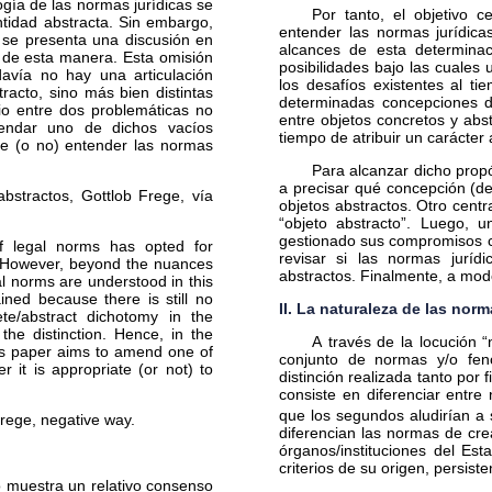
ogía de las normas jurídicas se
Por tanto, el objetivo c
tidad abstracta. Sin embargo,
entender las normas jurídica
 se presenta una discusión en
alcances de esta determinaci
s de esta manera. Esta omisión
posibilidades bajo las cuales 
davía no hay una articulación
los desafíos existentes al tie
racto, sino más bien distintas
determinadas concepciones de 
cio entre dos problemáticas no
entre objetos concretos y abst
mendar uno de dichos vacíos
tiempo de atribuir un carácter 
nde (o no) entender las normas
Para alcanzar dicho propó
a precisar qué concepción (de
abstractos, Gottlob Frege, vía
objetos abstractos. Otro centr
“objeto abstracto”. Luego, 
gestionado sus compromisos co
f legal norms has opted for
revisar si las normas jurídi
y. However, beyond the nuances
abstractos. Finalmente, a modo
al norms are understood in this
ned because there is still no
II. La naturaleza de las nor
ete/abstract dichotomy in the
 the distinction. Hence, in the
A través de la locución 
his paper aims to amend one of
conjunto de normas y/o fen
 it is appropriate (or not) to
distinción realizada tanto por 
consiste en diferenciar entre
que los segundos aludirían a
Frege, negative way.
diferencian las normas de cre
órganos/instituciones del Esta
criterios de su origen, persist
o muestra un relativo consenso