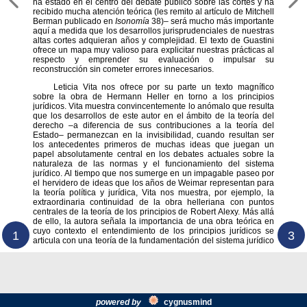
ha es­tado en el centro del debate públi­co sobre las cortes y ha
recibido mucha atención teórica (les remi­to al artículo de Mitchell
Berman publicado en
Isonomía
38)– será mucho más importante
aquí a me­dida que los desarrollos jurispru­denciales de nuestras
altas cortes adquieran años y complejidad. El texto de Guastini
ofrece un mapa muy valioso para explicitar nues­tras prácticas al
respecto y em­prender su evaluación o impul­sar su
reconstrucción sin cometer errores innecesarios.
Leticia Vita nos ofrece por su parte un texto magnífico
sobre la obra de Hermann Heller en torno a los principios
jurídicos. Vita muestra convincentemente lo anómalo que resulta
que los desarrollos de este autor en el ámbito de la teoría del
derecho –a diferencia de sus contribuciones a la teoría del
Estado– permanezcan en la invisibilidad, cuando resultan ser
los antecedentes primeros de muchas ideas que juegan un
papel absolutamente central en los debates actuales sobre la
naturaleza de las normas y el funcionamiento del sistema
jurídico. Al tiempo que nos sumerge en un impagable paseo por
el hervidero de ideas que los años de Weimar representan para
la teoría política y jurídica, Vita nos muestra, por ejemplo, la
extraordinaria continuidad de la obra helleriana con puntos
centrales de la teoría de los principios de Robert Alexy. Más allá
de ello, la autora señala la importancia de una obra teórica en
cuyo contexto el entendimiento de los principios jurídicos se
1
3
articula con una teoría de la fundamentación del sistema jurídico
powered by
cygnus
mind