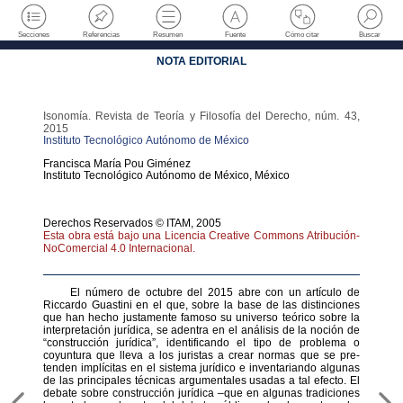
Secciones
Referencias
Resumen
Fuente
Cómo citar
Buscar
NOTA EDITORIAL
Isonomía. Revista de Teoría y Filosofía del Derecho
,
núm. 43
,
2015
Instituto Tecnológico Autónomo de México
Francisca María
Pou Giménez
Instituto Tecnológico Autónomo de México
,
México
Derechos Reservados © ITAM, 2005
Esta obra está bajo una Licencia Creative Commons Atribución-
NoComercial 4.0 Internacional.
El número de octubre del 2015 abre con un artículo de
Riccardo Guastini en el que, sobre la base de las distinciones
que han hecho justamente famoso su universo teórico sobre la
interpretación ju­rídica, se adentra en el análisis de la noción de
“construcción jurídi­ca”, identificando el tipo de pro­blema o
coyuntura que lleva a los juristas a crear normas que se pre­
tenden implícitas en el sistema ju­rídico e inventariando algunas
de las principales técnicas argumen­tales usadas a tal efecto. El
de­bate sobre construcción jurídica –que en algunas tradiciones