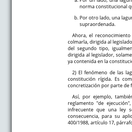
Por un lado, una laguna
norma constitucional qu
Por otro lado, una lagu
supraordenada.
Ahora, el reconocimiento
colmarla, dirigida al legisla
del segundo tipo, igualme
dirigida al legislador, sola
ya contenida en la constituci
2) El fenómeno de las lag
constitución rígida. Es c
concretización por parte de
Así, por ejemplo, tambi
reglamento "de ejecución",
infrecuente que una ley s
consecuencia, para su aplic
400/1988, artículo 17, párraf