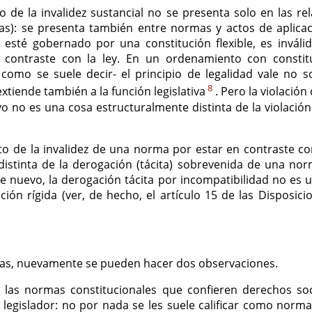
 de la invalidez sustancial no se presenta solo en las re
s): se presenta también entre normas y actos de aplicaci
sté gobernado por una constitución flexible, es inválid
 contraste con la ley. En un ordenamiento con constit
 como se suele decir- el principio de legalidad vale no 
8
 extiende también a la función legislativa
. Pero la violación
ivo no es una cosa estructuralmente distinta de la violación
nto de la invalidez de una norma por estar en contraste 
istinta de la derogación (tácita) sobrevenida de una no
e nuevo, la derogación tácita por incompatibilidad no es 
ión rígida (ver, de hecho, el artículo 15 de las Disposici
unas, nuevamente se pueden hacer dos observaciones.
 las normas constitucionales que confieren derechos soc
l legislador: no por nada se les suele calificar como norm