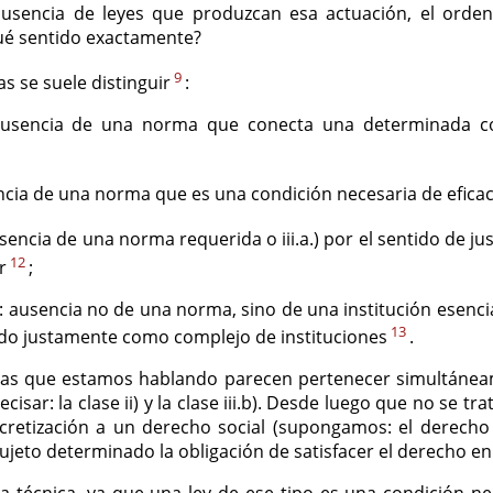
usencia de leyes que produzcan esa actuación, el orde
qué sentido exactamente?
9
as se suele distinguir
:
ausencia de una norma que conecta una determinada co
ncia de una norma que es una condición necesaria de efica
encia de una norma requerida o iii.a.) por el sentido de jus
12
r
;
: ausencia no de una norma, sino de una institución esenci
13
do justamente como complejo de instituciones
.
 las que estamos hablando parecen pertenecer simultánea
sar: la clase ii) y la clase iii.b). Desde luego que no se trata
cretización a un derecho social (supongamos: el derecho 
ujeto determinado la obligación de satisfacer el derecho en