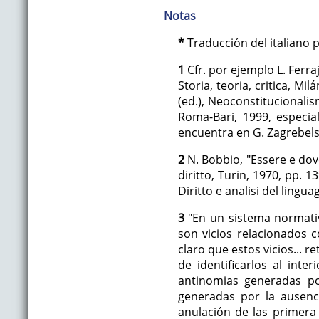
Notas
*
Traducción del italiano 
1
Cfr. por ejemplo L. Ferrajo
Storia, teoria, critica, Mi
(ed.), Neoconstitucionalism
Roma-Bari, 1999, especia
encuentra en G. Zagrebelsky
2
N. Bobbio, "Essere e dove
diritto, Turin, 1970, pp. 1
Diritto e analisi del lingua
3
"En un sistema normativ
son vicios relacionados c
claro que estos vicios... r
de identificarlos al inte
antinomias generadas po
generadas por la ausenci
anulación de las primera 