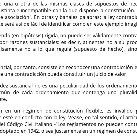
ula una u otra de las mismas clases de supuestos de he
istinta e incompatible con la que dispone la constitución.
asociación". En otras y banales palabras: la ley contradi
 será así de fácil de identificar como en este ejemplo imagi
iendo (en hipótesis) rígida, no puede ser válidamente contra
s por razones sustanciales: es decir, atinentes no a su pr
cisamente no a lo que regula (supuesto de hecho), sin
tancial, por tanto, consiste en reconocer una contradicción
 una contradicción pueda constituir un juicio de valor.
idez sustancial no es una peculiaridad de los ordenamient
omún de cada ordenamiento que contenga una pluralid
te.
n en un régimen de constitución flexible, es inválido 
esté en conflicto con la ley. Véase, en tal sentido, el artí
del Código Civil italiano -"Los reglamentos no pueden cont
 adoptado en 1942, o sea justamente en un régimen de constit