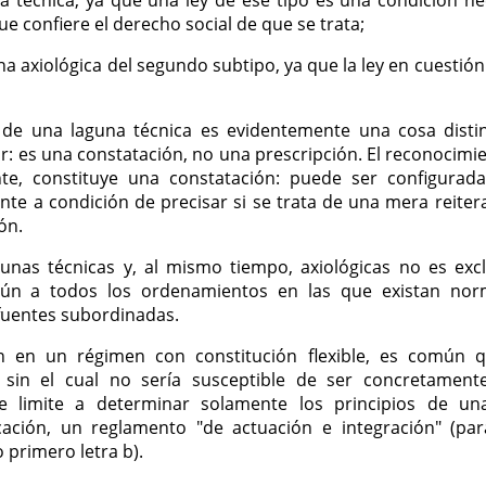
 técnica, ya que una ley de ese tipo es una condición nec
e confiere el derecho social de que se trata;
na axiológica del segundo subtipo, ya que la ley en cuesti
 de una laguna técnica es evidentemente una cosa dist
dor: es una constatación, no una prescripción. El reconocim
nte, constituye una constatación: puede ser configur
mente a condición de precisar si se trata de una mera rei
ón.
unas técnicas y, al mismo tiempo, axiológicas no es exc
omún a todos los ordenamientos en las que existan nor
 fuentes subordinadas.
én en un régimen con constitución flexible, es común 
 sin el cual no sería susceptible de ser concretament
e limite a determinar solamente los principios de un
ación, un reglamento "de actuación e integración" (para 
o primero letra b).