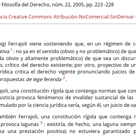
 Filosofía del Derecho
,
núm. 22
,
2005
,
pp. 223
-228
ncia Creative Commons Atribución-NoComercial-SinDerivar 4
i Ferrajoli viene sosteniendo que, en un régimen de con
1
ativa
: no ya en el sentido (obvio y no problemático) de q
ada obvio y altamente problemático) de que sea un discur
do, crítico del derecho existente; por otro, proyectivo de
urídica critica el derecho vigente pronunciando juicios d
3
propuestas
de lege ferenda
.
ajoli, una constitución rígida que contenga normas que con
usticia provoca fenómenos de invalidez sustancial de las le
ulado por la ciencia jurídica sería, según él, un juicio de va
también Ferrajoli, una constitución rígida que contenga
5
 provoca lagunas
: existiría, de hecho, una laguna siem
a una prestación positiva) no estuviera garantizado p