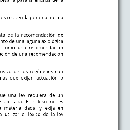
esaria para la eficacia de la
ón es requerida por una norma
inta de la recomendación de
iento de una laguna axiológica
ada como una recomendación
teración de una recomendación
lusivo de los regímenes con
mas que exijan actuación o
que una ley requiera de un
e aplicada. E incluso no es
a materia dada, y exija en
utilizar el léxico de la ley