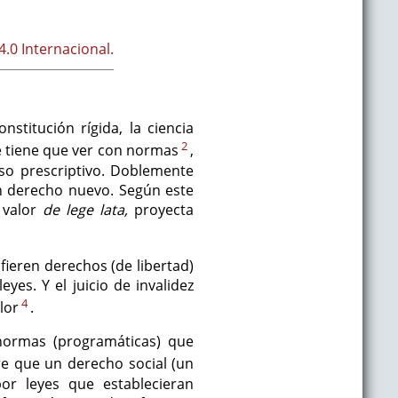
.0 Internacional.
stitución rígida, la ciencia
2
ue tiene que ver con normas
,
so prescriptivo. Doblemente
 un derecho nuevo. Según este
e valor
de lege lata,
proyecta
fieren derechos (de libertad)
yes. Y el juicio de invalidez
4
lor
.
 normas (programáticas) que
pre que un derecho social (un
or leyes que establecieran