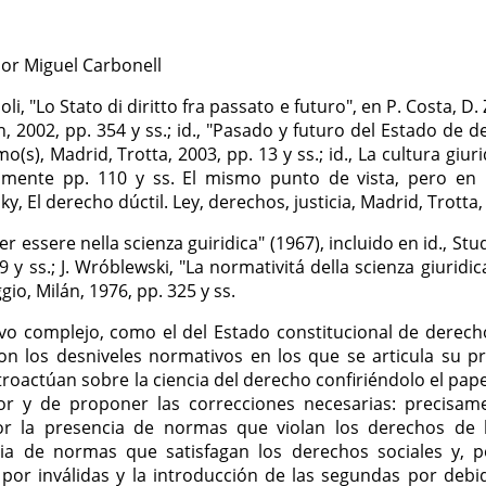
por Miguel Carbonell
li, "Lo Stato di diritto fra passato e futuro", en P. Costa, D. Z
lán, 2002, pp. 354 y ss.; id., "Pasado y futuro del Estado de
o(s), Madrid, Trotta, 2003, pp. 13 y ss.; id., La cultura giuri
lmente pp. 110 y ss. El mismo punto de vista, pero en u
, El derecho dúctil. Ley, derechos, justicia, Madrid, Trotta,
r essere nella scienza guiridica" (1967), incluido en id., Stu
39 y ss.; J. Wróblewski, "La normativitá della scienza giuridica
ggio, Milán, 1976, pp. 325 y ss.
o complejo, como el del Estado constitucional de derecho,
on los desniveles normativos en los que se articula su pr
etroactúan sobre la ciencia del derecho confiriéndolo el papel, 
rior y de proponer las correcciones necesarias: precisame
r la presencia de normas que violan los derechos de l
a de normas que satisfagan los derechos sociales y, por
por inválidas y la introducción de las segundas por debidas