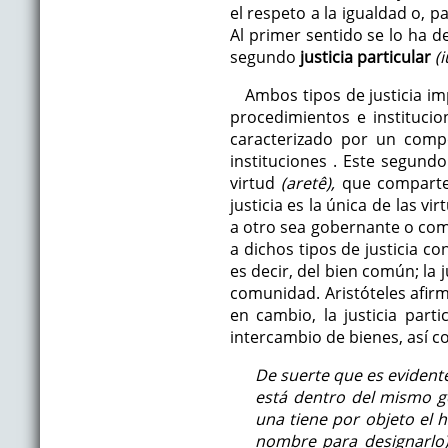
el respeto a la igualdad o, 
Al primer sentido se lo ha
segundo
justicia particular
(i
Ambos tipos de justicia i
procedimientos e instituci
caracterizado por un comp
instituciones . Este segund
virtud
(aretê),
que comparten 
justicia es la única de las v
a otro sea gobernante o compa
a dichos tipos de justicia co
es decir, del bien común; la 
comunidad. Aristóteles afirma
en cambio, la justicia part
intercambio de bienes, así c
De suerte que es evidente 
está dentro del mismo gé
una tiene por objeto el h
nombre para designarlo),