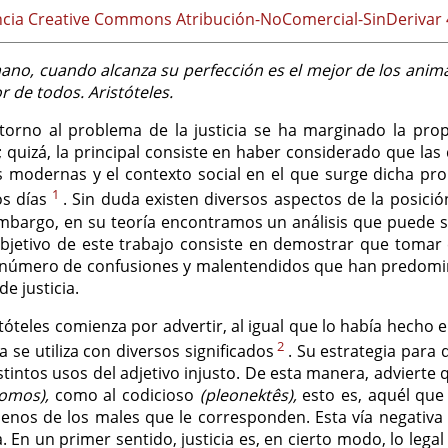
ncia Creative Commons Atribución-NoComercial-SinDerivar 4
no, cuando alcanza su perfección es el mejor de los anima
eor de todos. Aristóteles.
 torno al problema de la justicia se ha marginado la propu
 quizá, la principal consiste en haber considerado que las 
s modernas y el contexto social en el que surge dicha pr
1
os días
. Sin duda existen diversos aspectos de la posici
embargo, en su teoría encontramos un análisis que puede 
 objetivo de este trabajo consiste en demostrar que tomar
n número de confusiones y malentendidos que han predomin
e justicia.
tóteles comienza por advertir, al igual que lo había hecho 
2
a se utiliza con diversos significados
. Su estrategia para 
stintos usos del adjetivo injusto. De esta manera, advierte
omos),
como al codicioso
(pleonektês),
esto es, aquél que 
menos de los males que le corresponden. Esta vía negativa 
a. En un primer sentido, justicia es, en cierto modo, lo lega