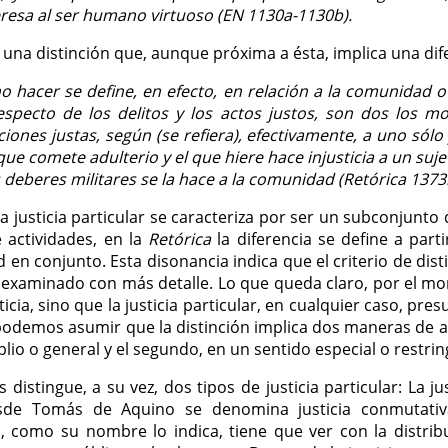
eresa al ser humano virtuoso (EN 1130a-1130b).
una distinción que, aunque próxima a ésta, implica una dif
o hacer se define, en efecto, en relación a la comunidad o
especto de los delitos y los actos justos, son dos los
cciones justas, según (se refiera), efectivamente, a uno sól
ue comete adulterio y el que hiere hace injusticia a un su
deberes militares se la hace a la comunidad (Retórica 1373
a justicia particular se caracteriza por ser un subconjunto d
e actividades, en la
Retórica
la diferencia se define a parti
en conjunto. Esta disonancia indica que el criterio de disti
er examinado con más detalle. Lo que queda claro, por el m
icia, sino que la justicia particular, en cualquier caso, pres
demos asumir que la distinción implica dos maneras de apl
lio o general y el segundo, en un sentido especial o restrin
 distingue, a su vez, dos tipos de justicia particular: La ju
sde Tomás de Aquino se denomina justicia conmutati
 como su nombre lo indica, tiene que ver con la distribu