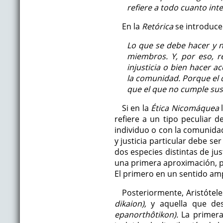
refiere a todo cuanto int
En la
Retórica
se introduce 
Lo que se debe hacer y n
miembros. Y, por eso, r
injusticia o bien hacer a
la comunidad. Porque el q
que el que no cumple sus 
Si en la
Ética Nicomáquea
l
refiere a un tipo peculiar d
individuo o con la comunidad 
y justicia particular debe s
dos especies distintas de just
una primera aproximación, po
El primero en un sentido amp
Posteriormente, Aristóteles
dikaion),
y aquella que de
epanorthôtikon).
La primera,