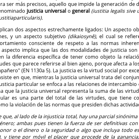
para ser más precisos, aquello que impide la generación de d
 denominado
justicia universal
o
general
(iustitia legalis sive 
ustitiaparticularis).
mplican dos aspectos estrechamente ligados: Un aspecto ob
ones, y un aspecto subjetivo
(dikaiosynê),
el cual se refi
ortamiento consciente de respeto a las normas inheren
o aspecto implica que las dos modalidades de justicia son
la diferencia específica de tener como objeto la relación
irtudes que parece referirse al bien ajeno, porque afecta a l
ñero" (EN 1130a 5). La justicia es la virtud social por exc
nsiste en que, mientras la justicia universal trata del conjun
justicia particular se enfoca a las relaciones de intercambio
 que la justicia universal representa la suma de las virtud
icular es una parte del total de las virtudes, que tiene c
omo la violación de las normas que presiden dichas activida
que, al lado de la injusticia total, hay una parcial sinónima 
nero; ambas pues tienen la fuerza de ser definitivas con 
onor o el dinero o la seguridad o algo que incluya todo e
 y tiene por móvil el placer que procede de la ganancia