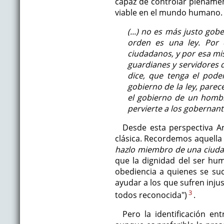
capaz de controlar plenamen
viable en el mundo humano.
(...) no es más justo gob
orden es una ley. Por 
ciudadanos, y por esa mi
guardianes y servidores d
dice, que tenga el poder
gobierno de la ley, parec
el gobierno de un hombr
pervierte a los gobernante
Desde esta perspectiva Ar
clásica. Recordemos aquella
hazlo miembro de una ciudad
que la dignidad del ser hum
obediencia a quienes se suc
ayudar a los que sufren injus
3
todos reconocida")
.
Pero la identificación en