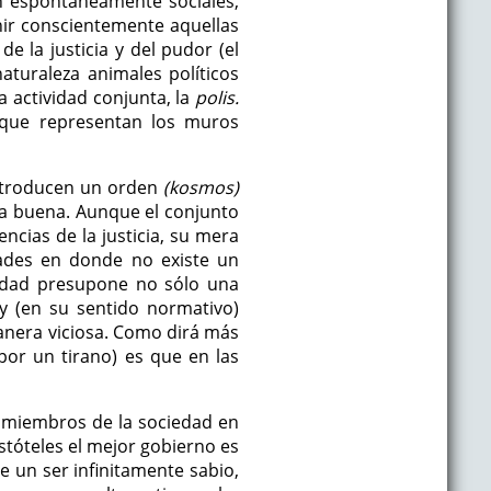
n espontáneamente sociales,
inir conscientemente aquellas
e la justicia y del pudor (el
aturaleza animales políticos
a actividad conjunta, la
polis.
s que representan los muros
 introducen un orden
(kosmos)
ida buena. Aunque el conjunto
cias de la justicia, su mera
dades en donde no existe un
alidad presupone no sólo una
ey (en su sentido normativo)
manera viciosa. Como dirá más
por un tirano) es que en las
o miembros de la sociedad en
tóteles el mejor gobierno es
de un ser infinitamente sabio,