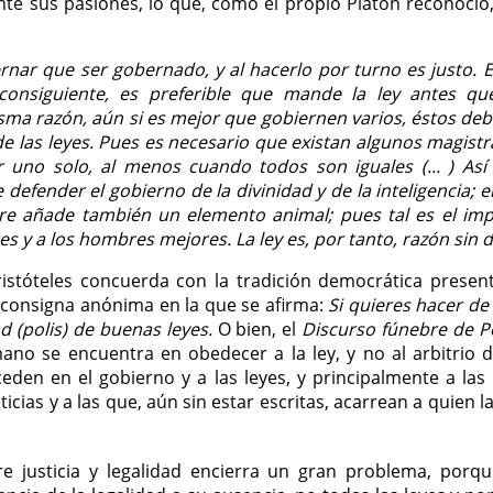
te sus pasiones, lo que, como el propio Platón reconoció, 
ernar que ser gobernado, y al hacerlo por turno es justo. E
consiguiente, es preferible que mande la ley antes qu
sma razón, aún si es mejor que gobiernen varios, éstos de
e las leyes. Pues es necesario que existan algunos magistr
 uno solo, al menos cuando todos son iguales (... ) Así
e defender el gobierno de la divinidad y de la inteligencia; 
e añade también un elemento animal; pues tal es el impul
s y a los hombres mejores. La ley es, por tanto, razón sin d
istóteles concuerda con la tradición democrática present
 consigna anónima en la que se afirma:
Si quieres hacer de
 (polis) de buenas leyes.
O bien, el
Discurso fúnebre de Pe
ano se encuentra en obedecer a la ley, y no al arbitrio d
eden en el gobierno y a las leyes, y principalmente a las
ticias y a las que, aún sin estar escritas, acarrean a quien 
tre justicia y legalidad encierra un gran problema, porqu