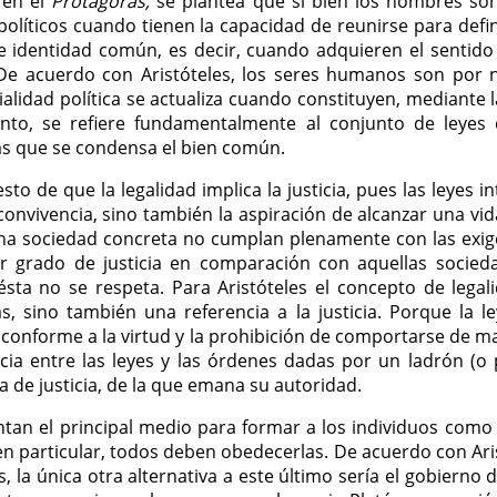
 en el
Protágoras,
se plantea que si bien los hombres so
políticos cuando tienen la capacidad de reunirse para def
e identidad común, es decir, cuando adquieren el sentido d
De acuerdo con Aristóteles, los seres humanos son por n
alidad política se actualiza cuando constituyen, mediante l
 tanto, se refiere fundamentalmente al conjunto de leye
as que se condensa el bien común.
esto de que la legalidad implica la justicia, pues las leyes
convivencia, sino también la aspiración de alcanzar una v
 sociedad concreta no cumplan plenamente con las exigen
or grado de justicia en comparación con aquellas socie
ésta no se respeta. Para Aristóteles el concepto de leg
s, sino también una referencia a la justicia. Porque la l
 conforme a la virtud y la prohibición de comportarse de 
ncia entre las leyes y las órdenes dadas por un ladrón (o 
de justicia, de la que emana su autoridad.
entan el principal medio para formar a los individuos com
n particular, todos deben obedecerlas. De acuerdo con Aris
s, la única otra alternativa a este último sería el gobierno 