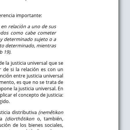
erencia importante:
 en relación a uno de sus
 modos como cabe cometer
o y determinado sujeto o a
jeto determinado, mientras
b 19).
e la justicia universal que se
r de si la relación es con un
nción entre justicia universal
omento, es que no se trata de
upone la justicia universal. En
icar el concepto de justicia:
gido.
sticia distributiva
(nemêtikon
va
(diorthôtikon
o, también,
ción de los bienes sociales,