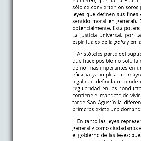
Epimeteo, que narra Platón
sólo se convierten en seres 
leyes que definen sus fines 
sentido moral en general). 
potencialmente. Esta potenci
La justicia universal, por
espirituales de la
polis
y en l
Aristóteles parte del supu
que hace posible no sólo la 
de normas imperantes en una
eficacia ya implica un may
legalidad definida o donde 
regularidad en las conducta
contiene el mandato de vivir
tarde San Agustín la difere
primeras existe una demanda 
En tanto las leyes repres
general y como ciudadanos e
el gobierno de las leyes; pue