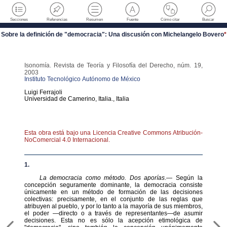
Secciones
Referencias
Resumen
Fuente
Cómo citar
Buscar
Sobre la definición de "democracia": Una discusión con Michelangelo Bovero
*
Isonomía. Revista de Teoría y Filosofía del Derecho
,
núm. 19
,
2003
Instituto Tecnológico Autónomo de México
Luigi
Ferrajoli
Universidad de Camerino, Italia.
,
Italia
Esta obra está bajo una Licencia Creative Commons Atribución-
NoComercial 4.0 Internacional.
1.
La democracia como método. Dos aporías
.— Según la
concepción seguramente dominante, la democracia consiste
únicamente en un método de formación de las decisiones
colectivas: precisamente, en el conjunto de las reglas que
atribuyen al pueblo, y por lo tanto a la mayoría de sus miembros,
el poder —directo o a través de representantes—de asumir
decisiones. Esta no es sólo la acepción etimológica de