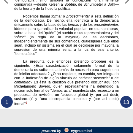
"democracia", sino también la concepción unánimemente
compartida —desde Kelsen a Bobbio, de Schumpeter a Dahl—
de la teoría y de la filosofía política.
Podemos llamar
formal
o
procedimental
a esta definición
de la democracia. De hecho, ella identifica a la democracia
únicamente sobre la base de las
formas
y de los
procedimientos
idóneos para garantizar la voluntad popular: en otras palabras,
sobre la base del "quién" (el pueblo o sus representantes) y del
"cómo" (la regla de la mayoria) de las decisiones,
independientemente de sus contenidos, cualesquiera que ellos
sean. Incluso un sistema en el cual se decidiese por mayoría la
supresión de una minoría sería, a la luz de este criterio,
"democrático".
La pregunta que entonces pretendo proponer es la
siguiente. ¿Esta caracterización solamente formal de la
democracia es suficiente además de necesaria para sugerir una
definición adecuada? ¿O no requiere, en cambio, ser integrada
con la indicación de algún vínculo de carácter
sustancial
o de
contenido
? Es ésta la cuestión que pretendo discutir aquí con
Michelangelo Bovero, quien repetidamente ha defendido la
noción sólo formal de "democracia" manifestando, respecto a mi
propuesta de revisión, un "acuerdo global (y, por así decir,
sustancial)" y "una discrepancia concreta y (por asi decir)
1
13
1
formal"
.
powered by
cygnus
mind