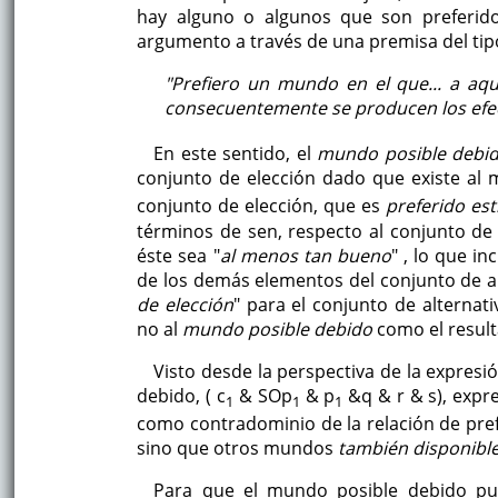
hay alguno o algunos que son preferid
argumento a través de una premisa del tip
"Prefiero un mundo en el que... a aque
consecuentemente se producen los efec
En este sentido, el
mundo posible debi
conjunto de elección dado que existe al
conjunto de elección, que es
preferido es
términos de sen, respecto al conjunto de 
éste sea "
al menos tan bueno
" , lo que in
de los demás elementos del conjunto de alt
de elección
" para el conjunto de alternat
no al
mundo posible debido
como el resulta
Visto desde la perspectiva de la expresi
debido, ( c
& SOp
& p
&q & r & s), expr
1
1
1
como contradominio de la relación de prefe
sino que otros mundos
también disponibl
Para que el mundo posible debido pu