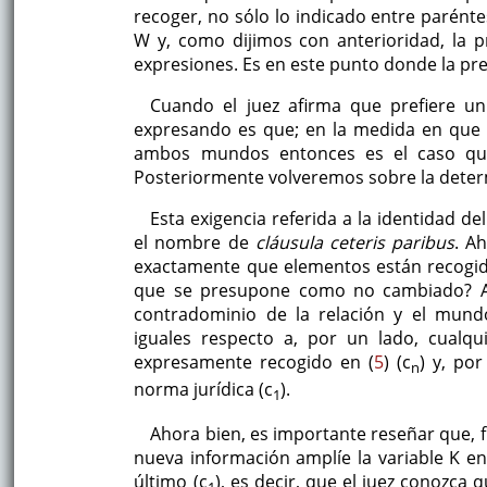
recoger, no sólo lo indicado entre parénte
W y, como dijimos con anterioridad, la p
expresiones. Es en este punto donde la pre
Cuando el juez afirma que prefiere 
expresando es que; en la medida en que
ambos mundos entonces es el caso qu
Posteriormente volveremos sobre la determ
Esta exigencia referida a la identidad d
el nombre de
cláusula ceteris paribus
. A
exactamente que elementos están recogido
que se presupone como no cambiado? A
contradominio de la relación y el mun
iguales respecto a, por un lado, cualq
expresamente recogido en (
5
) (c
) y, po
n
norma jurídica (c
).
1
Ahora bien, es importante reseñar que, f
nueva información amplíe la variable K en
último (c
), es decir, que el juez conozc