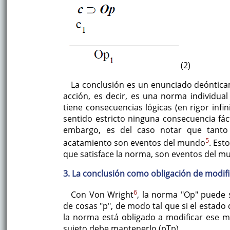
(2)
La conclusión es un enunciado deóntica
acción, es decir, es una norma individual
tiene consecuencias lógicas (en rigor infi
sentido estricto ninguna consecuencia fá
embargo, es del caso notar que tant
5
acatamiento son eventos del mundo
. Est
que satisface la norma, son eventos del m
3. La conclusión como obligación de modif
6
Con Von Wright
, la norma "Op" puede 
de cosas "p", de modo tal que si el estado 
la norma está obligado a modificar ese mu
sujeto debe mantenerlo (pTp).