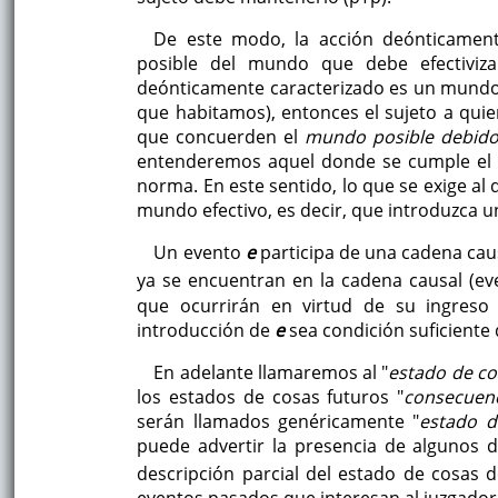
De este modo, la acción deónticament
posible del mundo que debe efectiviz
deónticamente caracterizado es un mundo 
que habitamos), entonces el sujeto a quien
que concuerden el
mundo posible debid
entenderemos aquel donde se cumple el 
norma. En este sentido, lo que se exige al
mundo efectivo, es decir, que introduzca 
Un evento
e
participa de una cadena cau
ya se encuentran en la cadena causal (e
que ocurrirán en virtud de su ingreso 
introducción de
e
sea condición suficiente
En adelante llamaremos al "
estado de co
los estados de cosas futuros "
consecuen
serán llamados genéricamente "
estado d
puede advertir la presencia de algunos d
descripción parcial del estado de cosas d
eventos pasados que interesan al juzgador