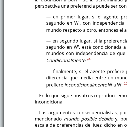
perspectiva una preferencia puede ser con
— en primer lugar, si el agente p
segundo en W', con independencia 
mundo respecto a otro, entonces el 
— en segundo lugar, si la preferenc
segundo en W', está condicionada a
mundos con independencia de que va
24
Condicionalmente
.
— finalmente, si el agente prefier
diferencia que media entre un mund
2
prefiere
incondicionalmente
W a W'.
En lo que sigue nosotros reproduciremos
incondicional.
Los argumentos consecuencialistas, pon
mencionado
mundo posible debido
y, po
escala de preferencias del juez, dicho en