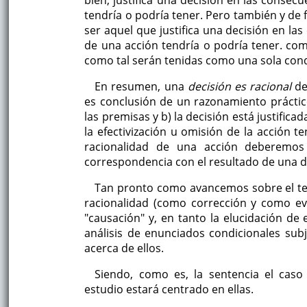
bien, justifica una decisión en las consec
tendría o podría tener. Pero también y de
ser aquel que justifica una decisión en la
de una acción tendría o podría tener. co
como tal serán tenidas como una sola cond
En resumen, una
decisión es racional
den
es conclusión de un razonamiento práctico
las premisas y b) la decisión está justifi
la efectivización u omisión de la acción t
racionalidad de una acción deberemos d
correspondencia con el resultado de una de
Tan pronto como avancemos sobre el tem
racionalidad (como corrección y como ev
"causación" y, en tanto la elucidación de 
análisis de enunciados condicionales sub
acerca de ellos.
Siendo, como es, la sentencia el caso 
estudio estará centrado en ellas.