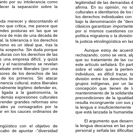
tanto por su intolerancia como
legitimidad de las demandas 
lecer la separación sobre la
afirma. En su opinión, no s
culturales e identitarios de l
los derechos individuales con
eda merecer y descontando el
bajo la denominación de "dere
smo que critica, me parece que
clásicos garantizan importante
randes posturas en las que se
por si mismos cuestiones com
lance de más de una década de
política migratoria o la divis
l, la tolerancia o los derechos
la justicia etnolingüística en l
lismo es un ideal que, tras la
erta sospecha. Sin duda porque
Aunque estoy de acuerdo 
lturas con los derechos de las
rechazando, como se verá, al
s una empresa difícil, y quizá
que su tratamiento de las cue
n y el nacionalismo se revelan
este artículo señalará. En pa
ebate entre liberales (por una
sobre el valor que la perten
ensores de los derechos de las
individuos, es difícil trazar,
 de los primeros. Sin atacar
división entre los derechos l
encia cultural, estos liberales
grupos indígenas, por un la
ralmente legítimo defender es,
concepción que tienen de l
la ligada a la gastronomía, la
mantenimiento de la solidarida
 y demás expresiones culturales
precondiciones de la igualdad
prender grandes reformas sino
resulta incongruente con sus 
duales ya consagrados por la
la lengua e insuficientemente 
iar en los cauces ordinarios de
que está lanzada la humanida
El argumento que desarrol
la lengua descansa en las posi
ngüístico con el objetivo de
personal y señala las dificulta
acabo de apuntar -"diversidad