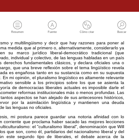
Resumen
Fuente
Cómo citar
Buscar
lismo y multilingüismo y decir que hay razones para poner al
sma medida que al primero o, alternativamente, considerarlo ya
 en su marco jurídico liberal-democrático tradicional (que
vado, individual y colectivo, de las lenguas habladas en un país
s derechos fundamentales clásicos, y declara oficiales una o
bargo, que una breve reflexión sobre el tema lingüístico revela
tada es engañosa tanto en su sustancia como en su supuesta
l. En mi opinión, el pluralismo lingüístico es altamente relevante
ativo sensible a los principios sobre los que se asienta la
yoría de democracias liberales actuales es imposible darle el
acometer reformas institucionales más o menos profundas. Las
tantos aspectos se han alejado de sus antecesores históricos,
vor por la asimilación lingüística y mantienen una deuda
de las lenguas no oficiales.
 tesis, mi postura parece guardar una notoria afinidad con lo
n corriente que proclama haber sacado las mejores lecciones
lticulturalismo: el "culturalismo liberal", denominación que Will
los que son, como él, partidarios del nacionalismo liberal y del
egún este segundo tipo de liberales, el debate acerca de la