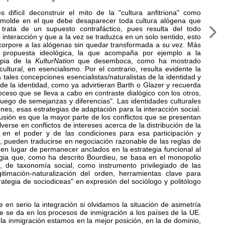
difícil deconstruir el mito de la "cultura anfitriona" como
olde en el que debe desaparecer toda cultura alógena que
 trata de un supuesto contrafáctico, pues resulta del todo
 interacción y que a la vez se traduzca en un solo sentido, esto
incorpore a las alógenas sin quedar transformada a su vez. Más
 propuesta ideológica, la que acompaña por ejemplo a la
pia de la
KulturNation
que desemboca, como ha mostrado
ltural, en esencialismo. Por el contrario, resulta evidente la
 tales concepciones esencialistas/naturalistas de la identidad y
de la identidad, como ya advirtieran Barth o Glazer y recuerda
ceso que se lleva a cabo en contraste dialógico con los otros,
uego de semejanzas y diferencias". Las identidades culturales
es, esas estrategias de adaptación para la interacción social.
usión es que la mayor parte de los conflictos que se presentan
verse en conflictos de intereses acerca de la distribución de la
n en el poder y de las condiciones para esa participación y
s, pueden traducirse en negociación razonable de las reglas de
 en lugar de permanecer anclados en la estrategia funcional al
gia que, como ha descrito Bourdieu, se basa en el monopolio
 de taxonomía social, como instrumento privilegiado de las
gitimación-naturalización del orden, herramientas clave para
rategia de sociodiceas" en expresión del sociólogo y politólogo
en serio la integración si olvidamos la situación de asimetría
ue se da en los procesos de inmigración a los países de la UE.
la inmigración estamos en la mejor posición, en la de dominio,