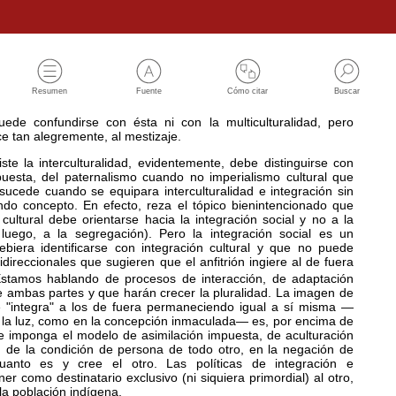
Resumen
Fuente
Cómo citar
Buscar
uede confundirse con ésta ni con la multiculturalidad, pero
e tan alegremente, al mestizaje.
te la interculturalidad, evidentemente, debe distinguirse con
puesta, del paternalismo cuando no imperialismo cultural que
sucede cuando se equipara interculturalidad e integración sin
ndo concepto. En efecto, reza el tópico bienintencionado que
cultural debe orientarse hacia la integración social y no a la
luego, a la segregación). Pero la integración social es un
iera identificarse con integración cultural y que no puede
idireccionales que sugieren que el anfitrión ingiere al de fuera
Estamos hablando de procesos de interacción, de adaptación
 ambas partes y que harán crecer la pluralidad. La imagen de
 "integra" a los de fuera permaneciendo igual a sí misma —
r la luz, como en la concepción inmaculada— es, por encima de
se imponga el modelo de asimilación impuesta, de aculturación
n de la condición de persona de todo otro, en la negación de
uanto es y cree el otro. Las políticas de integración e
er como destinatario exclusivo (ni siquiera primordial) al otro,
la población indígena.