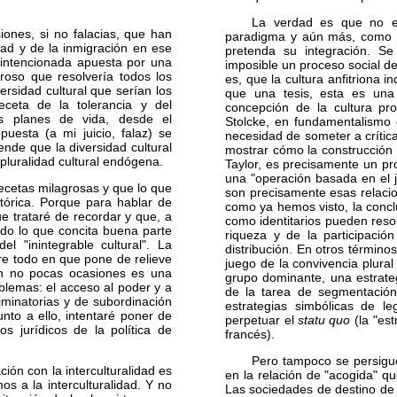
La verdad es que no es 
ones, si no falacias, que han
paradigma y aún más, como m
idad y de la inmigración en ese
pretenda su integración. Se
nintencionada apuesta por una
imposible un proceso social de
roso que resolvería todos los
es, que la cultura anfitriona 
rsidad cultural que serían los
que una tesis, esta es una
eceta de la tolerancia y del
concepción de la cultura pro
os planes de vida, desde el
Stolcke, en fundamentalismo cu
puesta (a mi juicio, falaz) se
necesidad de someter a crítica
ende que la diversidad cultural
mostrar cómo la construcción 
pluralidad cultural endógena.
Taylor, es precisamente un pro
una "operación basada en el j
ecetas milagrosas y que lo que
son precisamente esas relacion
etórica. Porque para hablar de
como ya hemos visto, la concl
ue trataré de recordar y que, a
como identitarios pueden resol
ndo lo que concita buena parte
riqueza y de la participació
l "inintegrable cultural". La
distribución. En otros término
re todo en que pone de relieve
juego de la convivencia plural
) en no pocas ocasiones es una
grupo dominante, una estrate
blemas: el acceso al poder y a
de la tarea de segmentación,
iminatorias y de subordinación
estrategias simbólicas de le
unto a ello, intentaré poner de
perpetuar el
statu quo
(la "est
os jurídicos de la política de
francés).
Pero tampoco se persigue 
ión con la interculturalidad es
en la relación de "acogida" q
s a la interculturalidad. Y no
Las sociedades de destino de 