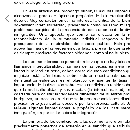
externo, alógeno: la inmigración.
En este artículo me propongo subrayar algunas imprecisi
alcanzado el grado de tópicos a propósito de la intercultural
debate. Muy concretamente, me interesa la crítica de la bie
soi-dissant
interculturalidad, presentada como bálsamo milag
problemas surgidos de la presencia de esos agentes de la dive
inmigrantes. Una apuesta que centra su eficacia en la r
reconocimiento de la autonomía individual respecto a l
presupuesto de la neutralidad del espacio público. Esta pro
apoya las más de las veces en otra falacia previa, la que pret
es siempre producto de factores alógenos, como si no hubiera 
Lo que me interesa es poner de relieve que no hay tales r
llamamos interculturalidad, las más de las veces, es mera r
interculturalidad en serio, deben darse algunas condiciones q
mi juicio, están aún lejanas, sobre todo en nuestro país, cua
de nuestros esfuerzos es el objetivo de asentar la tesis de
importancia de la discusión sobre esas condiciones reside sob
que la multiculturalidad y sus recetas (la interculturalidad
coartada para ocultar la verdadera dimensión de nuestros pro
la riqueza, un acceso en el que se imponen condiciones discr
precisamente justificadas desde o por la diferencia cultural. J
relieve algunas imprecisiones a propósito de los instrument
inmigración, en particular sobre la integración.
La primera de las condiciones a las que me refiero en relac
precisamente ponernos de acuerdo en el sentido que atribuimo