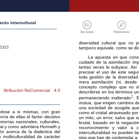
ecto intercultural
Secciones
Referencias
diversidad cultural que no p
2003
tampoco equivale, como se dic
La apuesta en que consis
cuidado de la asimilación im
tantas veces le subyace. Así 
precisar el uso de este segu
toda gestión de la diversidad 
mera asimilación (ni, desde 
concepto complejo que no deb
tribución-NoComercial 4.0
describirse en los términos un
1
permaneciendo inalterado
. 
mutua, que exigen cambios de
una sociedad de acogida que
ndose a sí mismas, con gran
como el cristal atravesado po
ría de ellas el factor decisivo
un mito, un error, salvo que 
norías nacionales, culturales,
brutal, basado en la negació
tal y como advirtiera Honneth y
reconocimiento y valor a c
ón acerca de la dialéctica del
interculturalidad no pueden ten
multiculturalidad de carácter
sino que han de contemplar a 