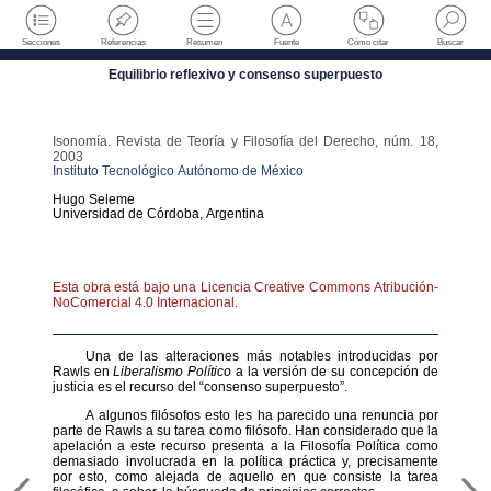
Secciones
Referencias
Resumen
Fuente
Cómo citar
Buscar
Equilibrio reflexivo y consenso superpuesto
Isonomía. Revista de Teoría y Filosofía del Derecho
,
núm. 18
,
2003
Instituto Tecnológico Autónomo de México
Hugo
Seleme
Universidad de Córdoba
,
Argentina
Esta obra está bajo una Licencia Creative Commons Atribución-
NoComercial 4.0 Internacional.
Una de las alteraciones más notables introducidas por
Rawls en
Liberalismo Político
a la versión de su concepción de
justicia es el recurso del “consenso superpuesto”.
A algunos filósofos esto les ha parecido una renuncia por
parte de Rawls a su tarea como filósofo. Han considerado que la
apelación a este recurso presenta a la Filosofía Política como
demasiado involucrada en la política práctica y, precisamente
por esto, como alejada de aquello en que consiste la tarea