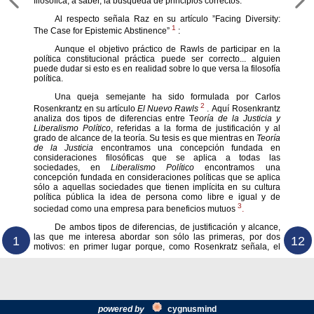
filosófica, a saber, la búsqueda de principios correctos.
Al respecto señala Raz en su artículo ”Facing Diversity:
1
The Case for Epistemic Abstinence”
:
Aunque el objetivo práctico de Rawls de participar en la
política constitucional práctica puede ser correcto... alguien
puede dudar si esto es en realidad sobre lo que versa la filosofía
política.
Una queja semejante ha sido formulada por Carlos
2
Rosenkrantz en su artículo
El Nuevo Rawls
. Aquí Rosenkrantz
analiza dos tipos de diferencias entre T
eoría de la Justicia y
Liberalismo Político
, referidas a la forma de justificación y al
grado de alcance de la teoría. Su tesis es que mientras en
Teoría
de la Justicia
encontramos una concepción fundada en
consideraciones filosóficas que se aplica a todas las
sociedades, en
Liberalismo Político
encontramos una
concepción fundada en consideraciones políticas que se aplica
sólo a aquellas sociedades que tienen implícita en su cultura
política pública la idea de persona como libre e igual y de
3
sociedad como una empresa para beneficios mutuos
.
De ambos tipos de diferencias, de justificación y alcance,
las que me interesa abordar son sólo las primeras, por dos
1
12
motivos: en primer lugar porque, como Rosenkratz señala, el
powered by
cygnus
mind