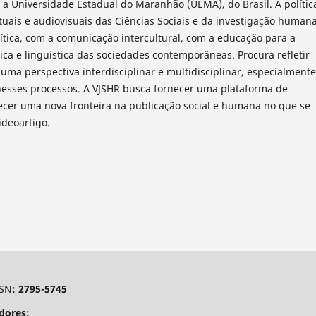
 a Universidade Estadual do Maranhão (UEMA), do Brasil. A polític
tuais e audiovisuais das Ciências Sociais e da investigação humana
ítica, com a comunicação intercultural, com a educação para a
ica e linguística das sociedades contemporâneas. Procura refletir
uma perspectiva interdisciplinar e multidisciplinar, especialmente
nesses processos. A VJSHR busca fornecer uma plataforma de
lecer uma nova fronteira na publicação social e humana no que se
ideoartigo.
SSN
: 2795-5745
dores: