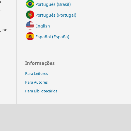
a
Português (Brasil)
,
Português (Portugal)
English
, no
Español (España)
Informações
Para Leitores
Para Autores
Para Bibliotecários