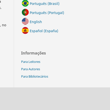
a
Português (Brasil)
,
Português (Portugal)
English
, no
Español (España)
Informações
Para Leitores
Para Autores
Para Bibliotecários