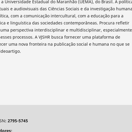
 a Universidade Estadual do Maranhão (UEMA), do Brasil. A polític
tuais e audiovisuais das Ciências Sociais e da investigação humana
ítica, com a comunicação intercultural, com a educação para a
ica e linguística das sociedades contemporâneas. Procura refletir
uma perspectiva interdisciplinar e multidisciplinar, especialmente
nesses processos. A VJSHR busca fornecer uma plataforma de
lecer uma nova fronteira na publicação social e humana no que se
ideoartigo.
SSN
: 2795-5745
dores: