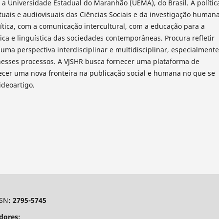
 a Universidade Estadual do Maranhão (UEMA), do Brasil. A polític
tuais e audiovisuais das Ciências Sociais e da investigação humana
ítica, com a comunicação intercultural, com a educação para a
ica e linguística das sociedades contemporâneas. Procura refletir
uma perspectiva interdisciplinar e multidisciplinar, especialmente
nesses processos. A VJSHR busca fornecer uma plataforma de
lecer uma nova fronteira na publicação social e humana no que se
ideoartigo.
SSN
: 2795-5745
dores: