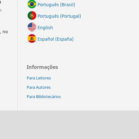
a
Português (Brasil)
,
Português (Portugal)
English
, no
Español (España)
Informações
Para Leitores
Para Autores
Para Bibliotecários