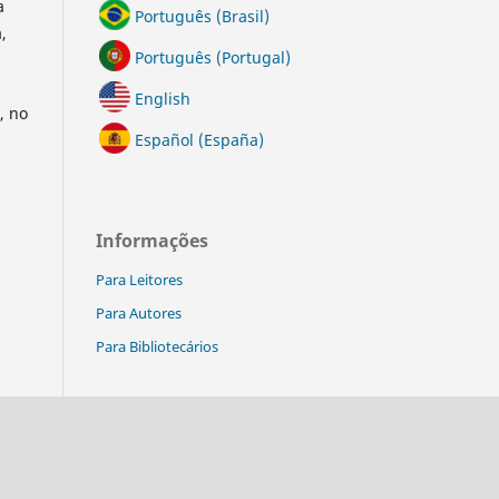
a
Português (Brasil)
,
Português (Portugal)
English
, no
Español (España)
Informações
Para Leitores
Para Autores
Para Bibliotecários